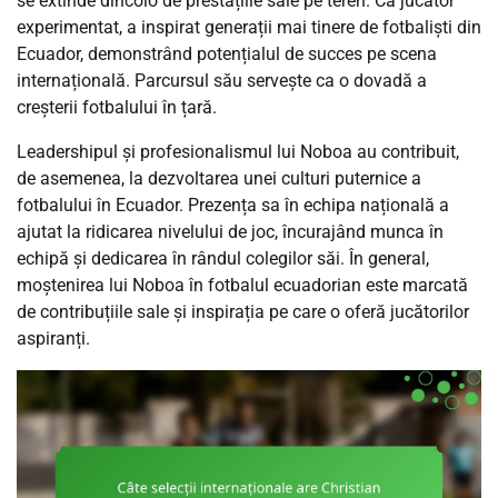
se extinde dincolo de prestațiile sale pe teren. Ca jucător
experimentat, a inspirat generații mai tinere de fotbaliști din
Ecuador, demonstrând potențialul de succes pe scena
internațională. Parcursul său servește ca o dovadă a
creșterii fotbalului în țară.
Leadershipul și profesionalismul lui Noboa au contribuit,
de asemenea, la dezvoltarea unei culturi puternice a
fotbalului în Ecuador. Prezența sa în echipa națională a
ajutat la ridicarea nivelului de joc, încurajând munca în
echipă și dedicarea în rândul colegilor săi. În general,
moștenirea lui Noboa în fotbalul ecuadorian este marcată
de contribuțiile sale și inspirația pe care o oferă jucătorilor
aspiranți.