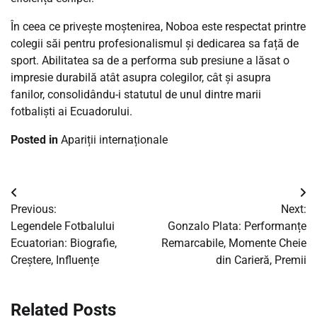
În ceea ce privește moștenirea, Noboa este respectat printre
colegii săi pentru profesionalismul și dedicarea sa față de
sport. Abilitatea sa de a performa sub presiune a lăsat o
impresie durabilă atât asupra colegilor, cât și asupra
fanilor, consolidându-i statutul de unul dintre marii
fotbaliști ai Ecuadorului.
Posted in
Apariții internaționale
Post
Previous:
Next:
navigation
Legendele Fotbalului
Gonzalo Plata: Performanțe
Ecuatorian: Biografie,
Remarcabile, Momente Cheie
Creștere, Influențe
din Carieră, Premii
Related Posts