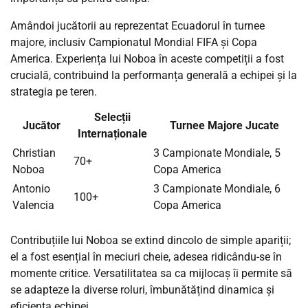
Amândoi jucătorii au reprezentat Ecuadorul în turnee
majore, inclusiv Campionatul Mondial FIFA și Copa
America. Experiența lui Noboa în aceste competiții a fost
crucială, contribuind la performanța generală a echipei și la
strategia pe teren.
Selecții
Jucător
Turnee Majore Jucate
Internaționale
Christian
3 Campionate Mondiale, 5
70+
Noboa
Copa America
Antonio
3 Campionate Mondiale, 6
100+
Valencia
Copa America
Contribuțiile lui Noboa se extind dincolo de simple apariții;
el a fost esențial în meciuri cheie, adesea ridicându-se în
momente critice. Versatilitatea sa ca mijlocaș îi permite să
se adapteze la diverse roluri, îmbunătățind dinamica și
eficiența echipei.