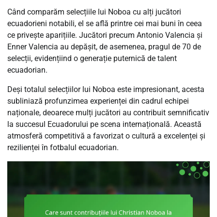
Când comparăm selecțiile lui Noboa cu alți jucători
ecuadorieni notabili, el se află printre cei mai buni în ceea
ce privește aparițiile. Jucători precum Antonio Valencia și
Enner Valencia au depășit, de asemenea, pragul de 70 de
selecții, evidențiind o generație puternică de talent
ecuadorian.
Deși totalul selecțiilor lui Noboa este impresionant, acesta
subliniază profunzimea experienței din cadrul echipei
naționale, deoarece mulți jucători au contribuit semnificativ
la succesul Ecuadorului pe scena internațională. Această
atmosferă competitivă a favorizat o cultură a excelenței și
rezilienței în fotbalul ecuadorian.