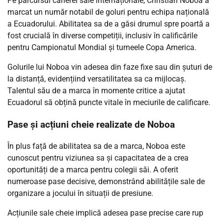
Pe parcursul carierei sale internaționale, Christian Noboa a
marcat un număr notabil de goluri pentru echipa națională
a Ecuadorului. Abilitatea sa de a găsi drumul spre poartă a
fost crucială în diverse competiții, inclusiv în calificările
pentru Campionatul Mondial și turneele Copa America.
Golurile lui Noboa vin adesea din faze fixe sau din șuturi de
la distanță, evidențiind versatilitatea sa ca mijlocaș.
Talentul său de a marca în momente critice a ajutat
Ecuadorul să obțină puncte vitale în meciurile de calificare.
Pase și acțiuni cheie realizate de Noboa
În plus față de abilitatea sa de a marca, Noboa este
cunoscut pentru viziunea sa și capacitatea de a crea
oportunități de a marca pentru colegii săi. A oferit
numeroase pase decisive, demonstrând abilitățile sale de
organizare a jocului în situații de presiune.
Acțiunile sale cheie implică adesea pase precise care rup