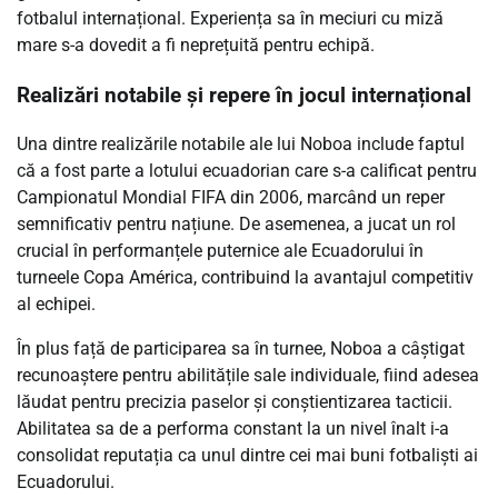
fotbalul internațional. Experiența sa în meciuri cu miză
mare s-a dovedit a fi neprețuită pentru echipă.
Realizări notabile și repere în jocul internațional
Una dintre realizările notabile ale lui Noboa include faptul
că a fost parte a lotului ecuadorian care s-a calificat pentru
Campionatul Mondial FIFA din 2006, marcând un reper
semnificativ pentru națiune. De asemenea, a jucat un rol
crucial în performanțele puternice ale Ecuadorului în
turneele Copa América, contribuind la avantajul competitiv
al echipei.
În plus față de participarea sa în turnee, Noboa a câștigat
recunoaștere pentru abilitățile sale individuale, fiind adesea
lăudat pentru precizia paselor și conștientizarea tacticii.
Abilitatea sa de a performa constant la un nivel înalt i-a
consolidat reputația ca unul dintre cei mai buni fotbaliști ai
Ecuadorului.