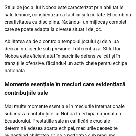
Stilul de joc al lui Noboa este caracterizat prin abilitățile
sale tehnice, conștientizarea tacticii și fizicitate. El combină
creativitatea cu disciplina, făcându-l un mijlocaș complet
care se poate adapta la diverse situații de joc.
Abilitatea sa de a controla tempo-ul jocului și de a lua
decizii inteligente sub presiune îl diferențiază. Stilul lui
Noboa este eficient atât în sarcinile defensive, cât și în
tranzițiile ofensive, făcându-l un activ cheie pentru echipa
națională.
Momente esențiale în meciuri care evidențiază
contribuțiile sale
Mai multe momente esențiale în meciurile internaționale
subliniază contribuțiile lui Noboa la echipa națională a
Ecuadorului. Prestațiile sale în calificările cruciale
determină adesea soarta echipei, meciurile deosebite
evidențiind abilitatea sa de a performa sub presiune.