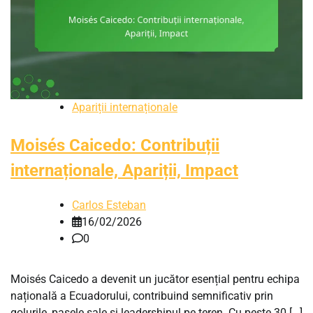
Apariții internaționale
Moisés Caicedo: Contribuții
internaționale, Apariții, Impact
Carlos Esteban
16/02/2026
0
Moisés Caicedo a devenit un jucător esențial pentru echipa
națională a Ecuadorului, contribuind semnificativ prin
golurile, pasele sale și leadershipul pe teren. Cu peste 30 […]