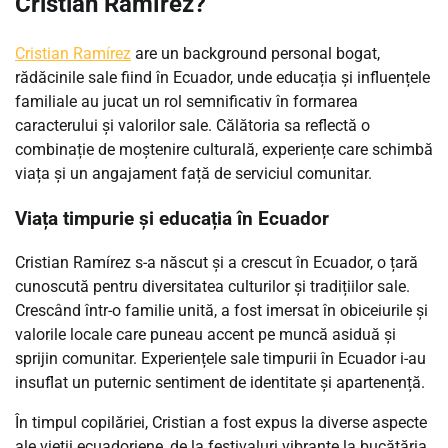
Cristian Ramírez?
Cristian Ramírez
are un background personal bogat,
rădăcinile sale fiind în Ecuador, unde educația și influențele
familiale au jucat un rol semnificativ în formarea
caracterului și valorilor sale. Călătoria sa reflectă o
combinație de moștenire culturală, experiențe care schimbă
viața și un angajament față de serviciul comunitar.
Viața timpurie și educația în Ecuador
Cristian Ramírez s-a născut și a crescut în Ecuador, o țară
cunoscută pentru diversitatea culturilor și tradițiilor sale.
Crescând într-o familie unită, a fost imersat în obiceiurile și
valorile locale care puneau accent pe muncă asiduă și
sprijin comunitar. Experiențele sale timpurii în Ecuador i-au
insuflat un puternic sentiment de identitate și apartenență.
În timpul copilăriei, Cristian a fost expus la diverse aspecte
ale vieții ecuadoriene, de la festivaluri vibrante la bucătăria