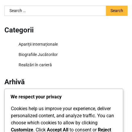
Search
for:
Categorii
Apariții internaționale
Biografiile Jucătorilor
Realizări în carieră
Arhivă
March 2026
We respect your privacy
February 2026
Cookies help us improve your experience, deliver
personalized content, and analyze traffic. You can
choose which cookies to allow by clicking
Customize
. Click
Accept All
to consent or
Reject