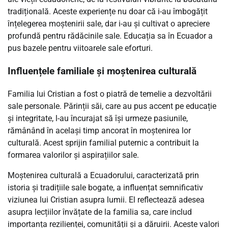
tradițională. Aceste experiențe nu doar că i-au îmbogățit
înțelegerea moștenirii sale, dar i-au și cultivat o apreciere
profundă pentru rădăcinile sale. Educația sa în Ecuador a
pus bazele pentru viitoarele sale eforturi.
Influențele familiale și moștenirea culturală
Familia lui Cristian a fost o piatră de temelie a dezvoltării
sale personale. Părinții săi, care au pus accent pe educație
și integritate, l-au încurajat să își urmeze pasiunile,
rămânând în același timp ancorat în moștenirea lor
culturală. Acest sprijin familial puternic a contribuit la
formarea valorilor și aspirațiilor sale.
Moștenirea culturală a Ecuadorului, caracterizată prin
istoria și tradițiile sale bogate, a influențat semnificativ
viziunea lui Cristian asupra lumii. El reflectează adesea
asupra lecțiilor învățate de la familia sa, care includ
importanța rezilienței, comunității și a dăruirii. Aceste valori