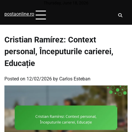
Skip
Thursday, June 18, 2026
to
postaonline.ro
content
Cristian Ramírez: Context
personal, Începuturile carierei,
Educație
Posted on
12/02/2026
by
Carlos Esteban