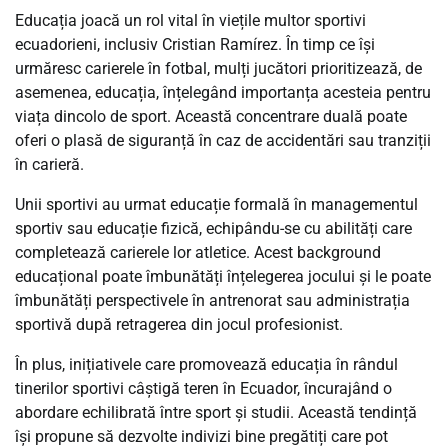
Educația joacă un rol vital în viețile multor sportivi
ecuadorieni, inclusiv Cristian Ramírez. În timp ce își
urmăresc carierele în fotbal, mulți jucători prioritizează, de
asemenea, educația, înțelegând importanța acesteia pentru
viața dincolo de sport. Această concentrare duală poate
oferi o plasă de siguranță în caz de accidentări sau tranziții
în carieră.
Unii sportivi au urmat educație formală în managementul
sportiv sau educație fizică, echipându-se cu abilități care
completează carierele lor atletice. Acest background
educațional poate îmbunătăți înțelegerea jocului și le poate
îmbunătăți perspectivele în antrenorat sau administrația
sportivă după retragerea din jocul profesionist.
În plus, inițiativele care promovează educația în rândul
tinerilor sportivi câștigă teren în Ecuador, încurajând o
abordare echilibrată între sport și studii. Această tendință
își propune să dezvolte indivizi bine pregătiți care pot