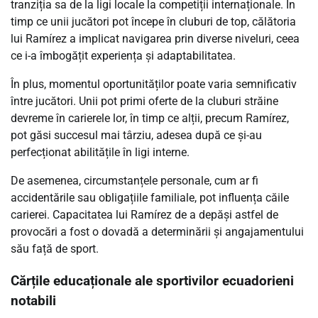
tranziția sa de la ligi locale la competiții internaționale. În
timp ce unii jucători pot începe în cluburi de top, călătoria
lui Ramírez a implicat navigarea prin diverse niveluri, ceea
ce i-a îmbogățit experiența și adaptabilitatea.
În plus, momentul oportunităților poate varia semnificativ
între jucători. Unii pot primi oferte de la cluburi străine
devreme în carierele lor, în timp ce alții, precum Ramírez,
pot găsi succesul mai târziu, adesea după ce și-au
perfecționat abilitățile în ligi interne.
De asemenea, circumstanțele personale, cum ar fi
accidentările sau obligațiile familiale, pot influența căile
carierei. Capacitatea lui Ramírez de a depăși astfel de
provocări a fost o dovadă a determinării și angajamentului
său față de sport.
Cărțile educaționale ale sportivilor ecuadorieni
notabili