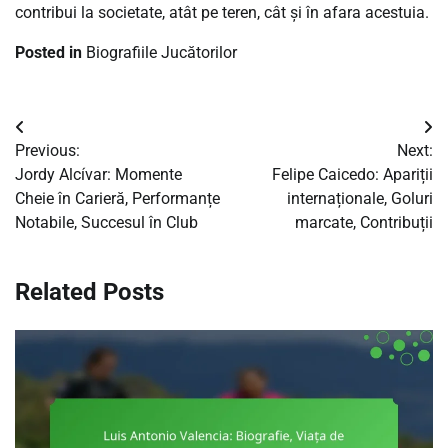
contribui la societate, atât pe teren, cât și în afara acestuia.
Posted in
Biografiile Jucătorilor
Post
Previous:
Next:
navigation
Jordy Alcívar: Momente
Felipe Caicedo: Apariții
Cheie în Carieră, Performanțe
internaționale, Goluri
Notabile, Succesul în Club
marcate, Contribuții
Related Posts