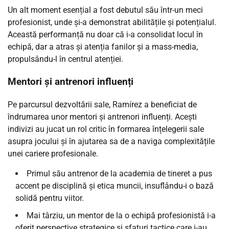
Un alt moment esențial a fost debutul său într-un meci
profesionist, unde și-a demonstrat abilitățile și potențialul.
Această performanță nu doar că i-a consolidat locul în
echipă, dar a atras și atenția fanilor și a mass-media,
propulsându-l în centrul atenției.
Mentori și antrenori influenți
Pe parcursul dezvoltării sale, Ramírez a beneficiat de
îndrumarea unor mentori și antrenori influenți. Acești
indivizi au jucat un rol critic în formarea înțelegerii sale
asupra jocului și în ajutarea sa de a naviga complexitățile
unei cariere profesionale.
Primul său antrenor de la academia de tineret a pus
accent pe disciplină și etica muncii, insuflându-i o bază
solidă pentru viitor.
Mai târziu, un mentor de la o echipă profesionistă i-a
oferit perspective strategice și sfaturi tactice care i-au