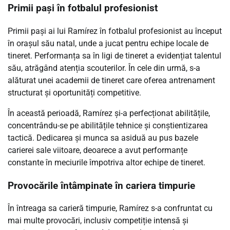
Primii pași în fotbalul profesionist
Primii pași ai lui Ramírez în fotbalul profesionist au început
în orașul său natal, unde a jucat pentru echipe locale de
tineret. Performanța sa în ligi de tineret a evidențiat talentul
său, atrăgând atenția scouterilor. În cele din urmă, s-a
alăturat unei academii de tineret care oferea antrenament
structurat și oportunități competitive.
În această perioadă, Ramírez și-a perfecționat abilitățile,
concentrându-se pe abilitățile tehnice și conștientizarea
tactică. Dedicarea și munca sa asiduă au pus bazele
carierei sale viitoare, deoarece a avut performanțe
constante în meciurile împotriva altor echipe de tineret.
Provocările întâmpinate în cariera timpurie
În întreaga sa carieră timpurie, Ramírez s-a confruntat cu
mai multe provocări, inclusiv competiție intensă și